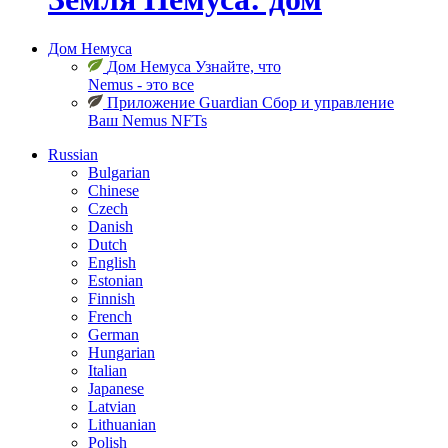
Дом Немуса
Дом Немуса
Узнайте, что
Nemus - это все
Приложение Guardian
Сбор и управление
Ваш Nemus NFTs
Russian
Bulgarian
Chinese
Czech
Danish
Dutch
English
Estonian
Finnish
French
German
Hungarian
Italian
Japanese
Latvian
Lithuanian
Polish