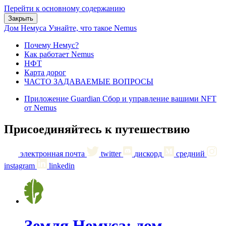
Перейти к основному содержанию
Закрыть
Дом Немуса
Узнайте, что такое Nemus
Почему Немус?
Как работает Nemus
НФТ
Карта дорог
ЧАСТО ЗАДАВАЕМЫЕ ВОПРОСЫ
Приложение Guardian
Сбор и управление вашими NFT
от Nemus
Присоединяйтесь к путешествию
электронная почта
twitter
дискорд
средний
instagram
linkedin
Земля Немуса: дом