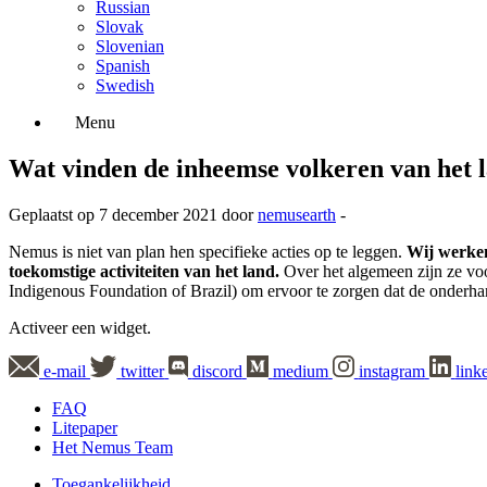
Russian
Slovak
Slovenian
Spanish
Swedish
Menu
Wat vinden de inheemse volkeren van het
Geplaatst op 7 december 2021 door
nemusearth
-
Nemus is niet van plan hen specifieke acties op te leggen.
Wij werken
toekomstige activiteiten van het land.
Over het algemeen zijn ze vo
Indigenous Foundation of Brazil) om ervoor te zorgen dat de onderha
Activeer een widget.
e-mail
twitter
discord
medium
instagram
link
FAQ
Litepaper
Het Nemus Team
Toegankelijkheid