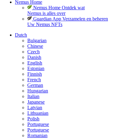
Nemus Home
Nemus Home
Ontdek wat
Nemus is alles over
Guardian App
Verzamelen en beheren
Uw Nemus NFTs
Dutch
Bulgarian
Chinese
Czech
Danish
English
Estonian
Finnish
French
German
Hungarian
Italian
Japanese
Latvian
Lithuanian
Polish
Portuguese
Portuguese
Romanian